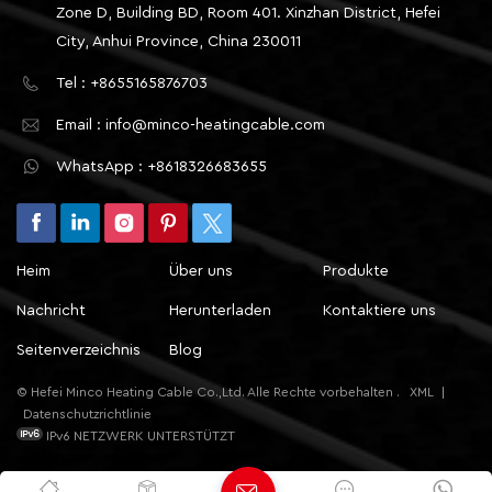
Zone D, Building BD, Room 401. Xinzhan District, Hefei
City, Anhui Province, China 230011
Tel : +8655165876703
Email : info@minco-heatingcable.com
WhatsApp : +8618326683655
Heim
Über uns
Produkte
Nachricht
Herunterladen
Kontaktiere uns
Seitenverzeichnis
Blog
© Hefei Minco Heating Cable Co.,Ltd. Alle Rechte vorbehalten .
XML
|
Datenschutzrichtlinie
IPv6 NETZWERK UNTERSTÜTZT