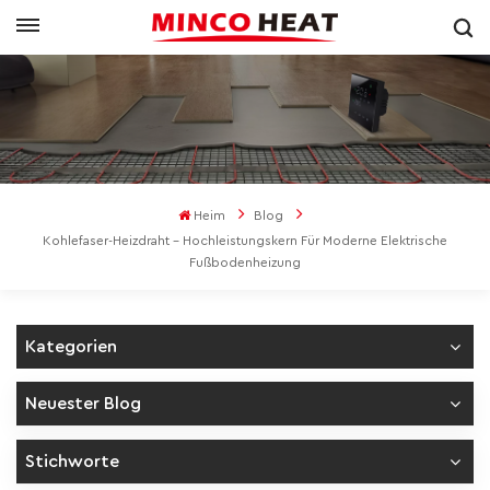
Heim
Blog
Kohlefaser-Heizdraht – Hochleistungskern Für Moderne Elektrische
Fußbodenheizung
Kategorien
Neuester Blog
Stichworte