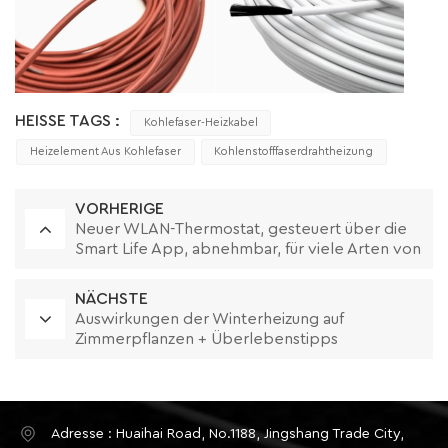
HEISSE TAGS :
Kohlefaser-Heizkabel
Heizelement Aus Kohlefaser
Kohlenstofffaserdrahtheizung
VORHERIGE
Neuer WLAN-Thermostat, gesteuert über die
Smart Life App, abnehmbar, für viele Arten von
Rahmen geeignet
NÄCHSTE
Auswirkungen der Winterheizung auf
Zimmerpflanzen + Überlebenstipps
Adresse : Huaihai Road, No.1188, Jingshang Trade City,