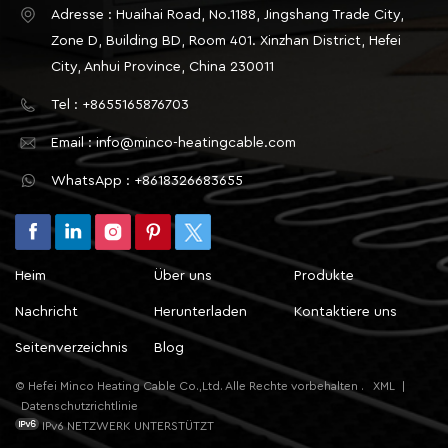
ein wichtiger Schritt, um die Leistung des
Adresse : Huaihai Road, No.1188, Jingshang Trade City,
Fußbodenheizungssystems sicherzustellen. Wir
Zone D, Building BD, Room 401. Xinzhan District, Hefei
müssen das grundlegende Funktionsprinzip und die
City, Anhui Province, China 230011
Arten von verstehen Fußbodenheizungskabel.
Tel : +8655165876703
Fußbodenheizkabel werden üblicherweise in zwei
Typen unterteilt: Einzelführungskabel und
Email : info@minco-heatingcable.com
Doppelführungskabel. Unter einadrigen Kabeln
WhatsApp : +8618326683655
versteht man Kabel mit nur einer Stromschleife,
während zweiadrige Kabel über zwei
Stromschleifen verfügen, die Wärme in beide
Richtungen übertragen können. Aufgrund ihrer
Heim
Über uns
Produkte
höheren thermischen Effizienz und gleichmäßigeren
Wärmeverteilung gelten im Allgemeinen
Nachricht
Herunterladen
Kontaktiere uns
zweiadrige Kabel als die bessere Wahl. Allerdings
Seitenverzeichnis
Blog
sind auch die Kosten für das zweiadrige Kabel relativ
höher. Nach der Bestimmung des Kabeltyps erfolgt
© Hefei Minco Heating Cable Co.,Ltd. Alle Rechte vorbehalten .
XML
|
im nächsten Schritt die Berechnung der benötigten
Datenschutzrichtlinie
Kabellänge. Dies muss auf Grundlage der
IPv6 NETZWERK UNTERSTÜTZT
tatsächlichen Raumfläche, der Leistung des