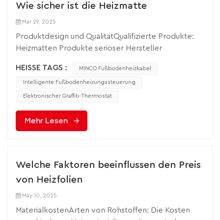
Wie sicher ist die Heizmatte
Mar 29, 2025
Produktdesign und QualitätQualifizierte Produkte:
Heizmatten Produkte seriöser Hersteller
verwenden in der Regel Materialien, die
HEISSE TAGS :
MINCO Fußbodenheizkabel
Sicherheitsstandards erfüllen, eine gute
Isolationsleistung aufweisen und Leckagen wirksam
Intelligente Fußbodenheizungssteuerung
verhindern. Beispielsweise kann die Verwendung
Elektronischer Graffiti-Thermostat
eines doppellagig isolierten elektrischen Heizdrahts
mit einer Außenschicht aus
Mehr Lesen
hochtemperaturbeständigem und
verschleißfestem Isoliermaterial Stromschläge
durch den Kontakt der inneren Drähte mit der
Welche Faktoren beeinflussen den Preis
Außenwelt verhindern. Gleichzeitig ist der Draht mit
einem Überhitzungsschutz ausgestattet.
von Heizfolien
Überschreitet die Temperatur einen bestimmten
May 10, 2025
Grenzwert, wird die Stromzufuhr automatisch
MaterialkostenArten von Rohstoffen: Die Kosten
unterbrochen, um Brände durch Überhitzung zu