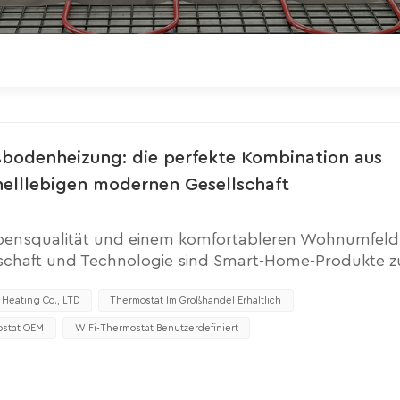
ßbodenheizung: die perfekte Kombination aus
nelllebigen modernen Gesellschaft
ebensqualität und einem komfortableren Wohnumfeld.
enschaft und Technologie sind Smart-Home-Produkte z
lien geworden. Heute möchte ich Ihnen eine Reihe v
er Smart-Home-Produkte vorstellen – dem intelligen
 Heating Co., LTD
Thermostat Im Großhandel Erhältlich
er intelligente WLAN-Thermostat für die Fußboden
stat OEM
WiFi-Thermostat Benutzerdefiniert
bedienung jederzeit und überall. Egal wo Sie sind, 
können Sie die Temperatur Ihres Zuhauses in Echtzeit
Mit dieser praktischen Fernbedienungsfunktion könn