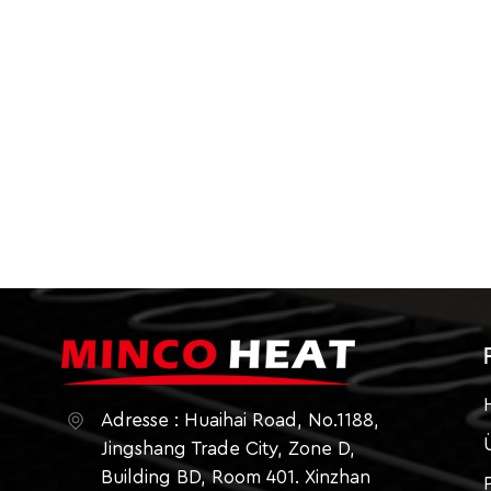
Adresse : Huaihai Road, No.1188,
Jingshang Trade City, Zone D,
Building BD, Room 401. Xinzhan