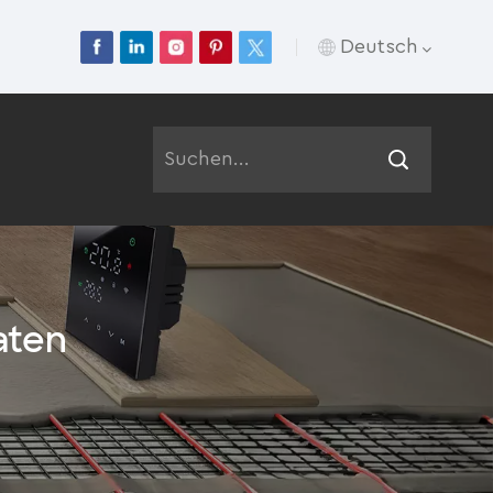
Deutsch
English
Français
Deutsch
Русский
aten
Italiano
Español
Português
عربي