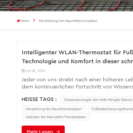
Heim
Herstellung Von Raumthermostaten
Intelligenter WLAN-Thermostat für Fu
Technologie und Komfort in dieser sch
Jun 26, 2024
Jeder von uns strebt nach einer höheren L
dem kontinuierlichen Fortschritt von Wiss
unverzichtbaren Bestandteil moderner Fami
HEISSE TAGS :
Hightech- und Komfortprodukten in einem d
Temperaturregler Von Hefei Mingke Electric
WLAN-Thermostat für Fußbodenheizung.Dies
Herstellung Von Raumthermostaten
Fußbodenheizungsthermo
verfügt außerdem über die Funktion der Fern
Anbieter Von Manuellen Thermostaten
Sie über eine Internetverbindung verfügen, 
eine mobile APP überwachen und anpassen. 
Mehr Lesen