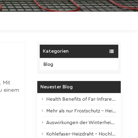
Polski
Magyar
zh-CN
Kategorien
Blog
 Mit
Neuester Blog
u einem
on
Health Benefits of Far-Infrared Underfloor Heating
ten
Mehr als nur Frostschutz – Heizbänder für alle Jahreszeiten
heizung
solange
Auswirkungen der Winterheizung auf Zimmerpflanzen + Überlebenstipps
 über
en Sie
Kohlefaser-Heizdraht – Hochleistungskern für moderne elektrische Fußbodenheizung