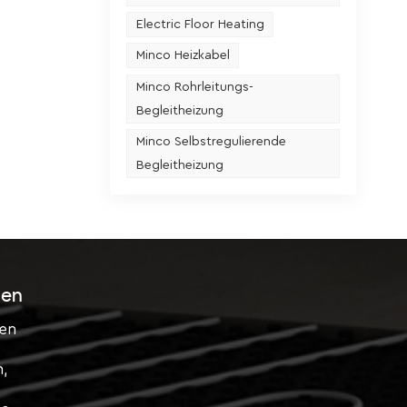
Electric Floor Heating
Minco Heizkabel
Minco Rohrleitungs-
Begleitheizung
Minco Selbstregulierende
Begleitheizung
sen
ten
n,