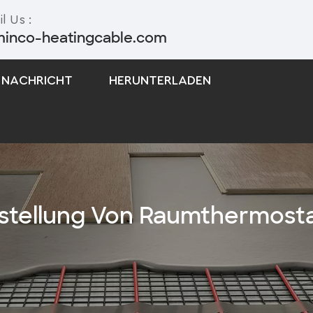
l Us :
minco-heatingcable.com
NACHRICHT
HERUNTERLADEN
Selbstregulierendes Begleitheizungskabel
Begleitheizungskabel Mit Konstanter Leistung
stellung Von Raumthermost