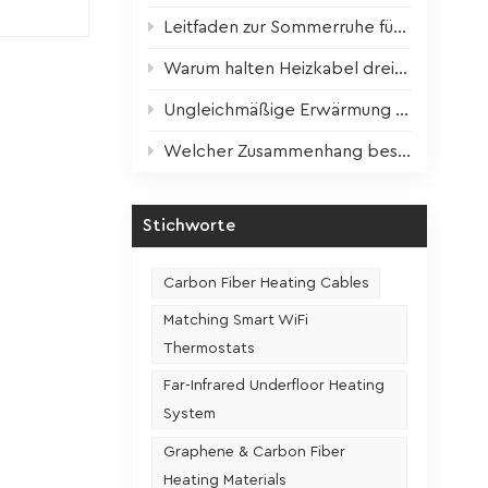
Leitfaden zur Sommerruhe für Heizgeräte: Wissenschaftliche Wartung für optimale Leistung im nächsten Winter
n und
Warum halten Heizkabel dreimal länger? Der entscheidende Faktor ist enthüllt!
t mehr
Ungleichmäßige Erwärmung der Heizfolie? Ein Schritt zur Lösung!
acht.
Welcher Zusammenhang besteht zwischen der Nutzungshäufigkeit und der Lebensdauer eines Sitzheizungssitzes?
Stichworte
Carbon Fiber Heating Cables
Matching Smart WiFi
Thermostats
Far-Infrared Underfloor Heating
System
Graphene & Carbon Fiber
Heating Materials