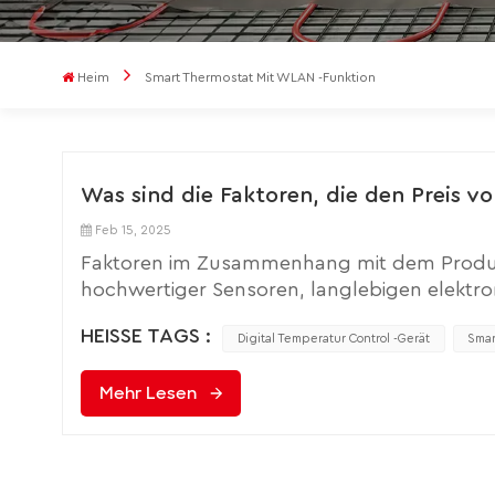
Heim
Smart Thermostat Mit WLAN -Funktion
Was sind die Faktoren, die den Preis 
Feb 15, 2025
Faktoren im Zusammenhang mit dem Produk
hochwertiger Sensoren, langlebigen elekt
Gehäusematerialien, der Stabilität, Genauig
HEISSE TAGS :
werden, was zu höheren Kosten führt. Tech
Digital Temperatur Control -Gerät
Smar
Schaltungsdesign, fortschrittlichen Steuer
Mehr Lesen
Forschungs- und Produktionskosten und relat
reichhaltigen Funktionen sind höher als die
einzelnen Temperaturzone gesteuerte Temper
niedrigeren Preis. Mehrzonen -Temperaturreg