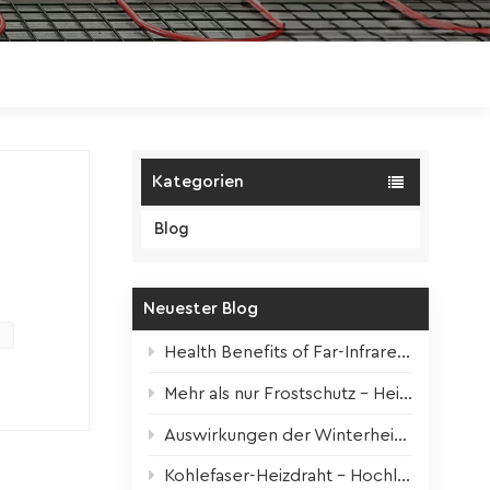
Polski
Magyar
zh-CN
Kategorien
Blog
Neuester Blog
ellt
exem
Health Benefits of Far-Infrared Underfloor Heating
ler mit
Mehr als nur Frostschutz – Heizbänder für alle Jahreszeiten
Auswirkungen der Winterheizung auf Zimmerpflanzen + Überlebenstipps
olle,
Kohlefaser-Heizdraht – Hochleistungskern für moderne elektrische Fußbodenheizung