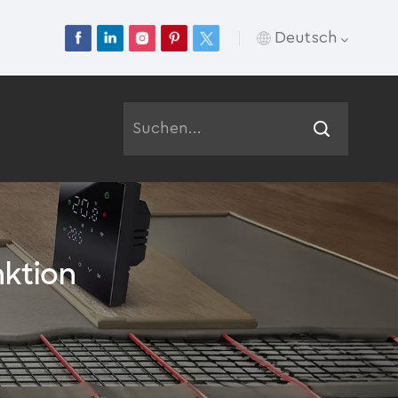
Deutsch
English
Français
Deutsch
Русский
ktion
Italiano
Español
Português
عربي