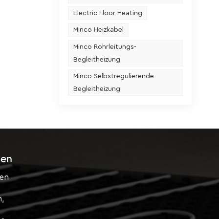
Electric Floor Heating
Minco Heizkabel
Minco Rohrleitungs-
Begleitheizung
Minco Selbstregulierende
Begleitheizung
sen
ten
n,