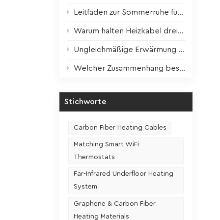
Leitfaden zur Sommerruhe für Heizgeräte: Wissenschaftliche Wartung für optimale Leistung im nächsten Winter
ion,
Warum halten Heizkabel dreimal länger? Der entscheidende Faktor ist enthüllt!
 Kraft:
en und
Ungleichmäßige Erwärmung der Heizfolie? Ein Schritt zur Lösung!
Welcher Zusammenhang besteht zwischen der Nutzungshäufigkeit und der Lebensdauer eines Sitzheizungssitzes?
d
Stichworte
ukte und
 stark
Carbon Fiber Heating Cables
ewerb
Matching Smart WiFi
Thermostats
Far-Infrared Underfloor Heating
es
System
tie,
Graphene & Carbon Fiber
Heating Materials