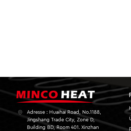
Adresse : Huaihai Road, No.1188,
Jingshang Trade City, Zone D,
Building BD, Room 401. Xinzhan