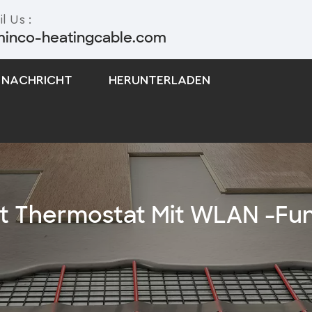
l Us :
minco-heatingcable.com
NACHRICHT
HERUNTERLADEN
Selbstregulierendes Begleitheizungskabel
Begleitheizungskabel Mit Konstanter Leistung
t Thermostat Mit WLAN -Fun