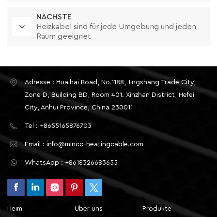
Rahmen geeignet
NÄCHSTE
Heizkabel sind für jede Umgebung und jeden
Raum geeignet
Adresse : Huaihai Road, No.1188, Jingshang Trade City,
Zone D, Building BD, Room 401. Xinzhan District, Hefei
City, Anhui Province, China 230011
Tel : +8655165876703
Email : info@minco-heatingcable.com
WhatsApp : +8618326683655
Heim
Über uns
Produkte