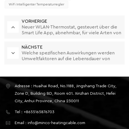
WiFi Intelligenter Temperaturregler
VORHERIGE
Neuer WLAN-Thermostat, gesteuert über die
Smart Life App, abnehmbar, für viele Arten von
Rahmen geeignet
NÄCHSTE
Welche spezifischen Auswirkungen werden
Umweltfaktoren auf die Lebensdauer von
elektrischen Hotlines haben
Adresse : Huaihai Road, No.1188, Jingshang Trade City,
Zone D, Building BD, Room 401. Xinzhan District, Hefei
City, Anhui Province, China 230011
Tel : +8655165876703
Email : info@minco-heatingcable.com