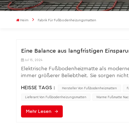
Heim
Fabrik Für Fußbodenheizungsmatten
Eine Balance aus langfristigen Einspa
Jul 15, 2024
Elektrische Fußbodenheizmatte als moderne 
immer größerer Beliebtheit. Sie sorgen nich
sparen auch Platz und reduzieren die Ans
HEISSE TAGS :
über die Installation elektrischer Fußbodenh
Hersteller Von Fußbodenheizmatten
F
ein wichtiger Entscheidungsfaktor. In diesem
Lieferant Von Fußbodenheizungsmatten
Warme Fußmatte Nac
Betriebskosten sowie die langfristige Energi
Fußbodenheizkissen im Detail erörtert.Die Kos
Mehr Lesen
Fußbodenheizkissen wird von einer Reihe vo
Art des Bodenbelags und der Komplexität der