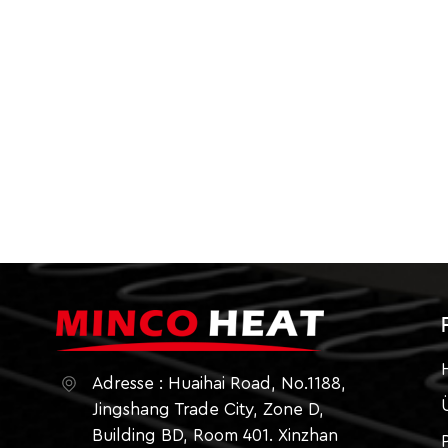
potenziellen Kapitalrendite machen.
Adresse : Huaihai Road, No.1188,
Jingshang Trade City, Zone D,
Building BD, Room 401. Xinzhan