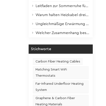
tem
Leitfaden zur Sommerruhe für Heizgeräte: Wissenschaftliche Wartung für optimale Leistung im nächsten Winter
e
Warum halten Heizkabel dreimal länger? Der entscheidende Faktor ist enthüllt!
osten
nen,
Ungleichmäßige Erwärmung der Heizfolie? Ein Schritt zur Lösung!
ssen
Welcher Zusammenhang besteht zwischen der Nutzungshäufigkeit und der Lebensdauer eines Sitzheizungssitzes?
tes
Stichworte
en und
en
Carbon Fiber Heating Cables
Matching Smart WiFi
Thermostats
n höher
Far-Infrared Underfloor Heating
rteile
System
Graphene & Carbon Fiber
u einer
Heating Materials