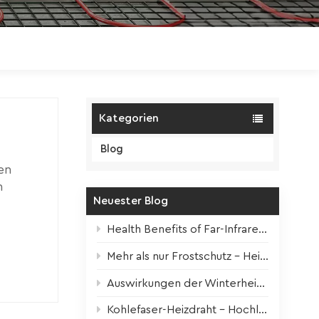
Polski
Magyar
zh-CN
Kategorien
Blog
en
n
Neuester Blog
 jedoch
fizienz
Health Benefits of Far-Infrared Underfloor Heating
die
Mehr als nur Frostschutz – Heizbänder für alle Jahreszeiten
Auswirkungen der Winterheizung auf Zimmerpflanzen + Überlebenstipps
es, der
en sind
Kohlefaser-Heizdraht – Hochleistungskern für moderne elektrische Fußbodenheizung