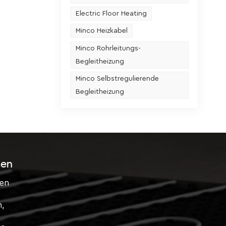
Electric Floor Heating
Minco Heizkabel
Minco Rohrleitungs-
Begleitheizung
Minco Selbstregulierende
Begleitheizung
sen
ten
n,