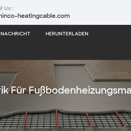
l Us :
minco-heatingcable.com
NACHRICHT
HERUNTERLADEN
Selbstregulierendes Begleitheizungskabel
Begleitheizungskabel Mit Konstanter Leistung
rik Für Fußbodenheizungsma