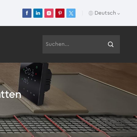
Deutsch
English
Français
Deutsch
Русский
tten
Italiano
Español
Português
عربي