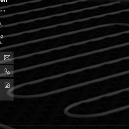
sen
ten
n,
so
.