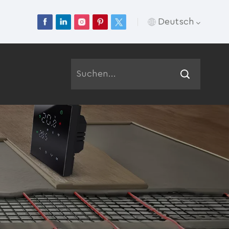
Deutsch
English
Français
Deutsch
Русский
Italiano
Español
Português
عربي