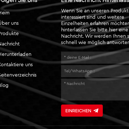
Folgen Sie Uns
Eine Nachricht Hinterlas
Wenn Sie an unseren Produk
Heim
interessiert sind und weitere
Über uns
Einzelheiten erfahren möchte
hinterlassen Sie bitte hier eine
Produkte
Nachricht. Wir werden Ihnen 
schnell wie möglich antworten
Nachricht
Herunterladen
Kontaktiere uns
Seitenverzeichnis
Blog
EINREICHEN