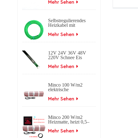
Heizkabel
Mehr Sehen
Gaskesselt
Selbstregulierendes
Heizkabel mit
Geflecht-
Frostschutz.
Mehr Sehen
Selbstregulierendes
elektrisches
Begleitheizkabel für
12V 24V 36V 48V
Dach- und
220V Schnee Eis
Dachrinnenanwendungen.
schmelzendes
selbstregulierendes
Mehr Sehen
elektrisches
Heizkabel
Minco 100 W/m2
elektrische
Fußbodenheizmatte
Mehr Sehen
Minco 200 W/m2
Heizmatte, heizt 0,5–
15 m2, 0,5 m Breite
Mehr Sehen