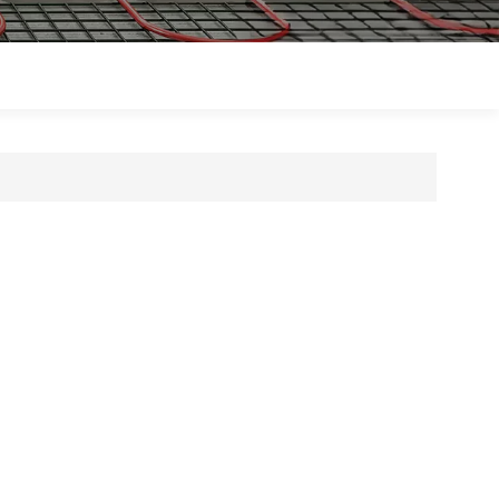
Polski
Magyar
zh-CN