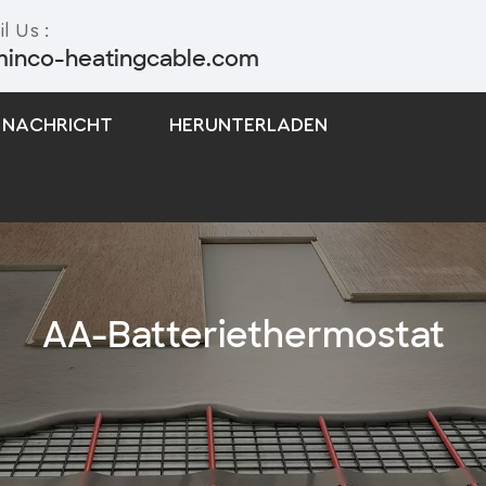
l Us :
minco-heatingcable.com
NACHRICHT
HERUNTERLADEN
Selbstregulierendes Begleitheizungskabel
Begleitheizungskabel Mit Konstanter Leistung
AA-Batteriethermostat