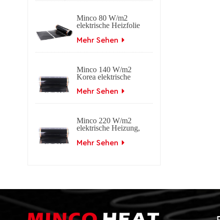
Minco 80 W/m2
elektrische Heizfolie
Ferninfrarot-
Kohlenstoff
Mehr Sehen
Minco 140 W/m2
Korea elektrische
Heizfolie
Ferninfrarot-
Mehr Sehen
Kohlenstoff
Minco 220 W/m2
elektrische Heizung,
Ferninfrarot-
Kohlenstofffolie
Mehr Sehen