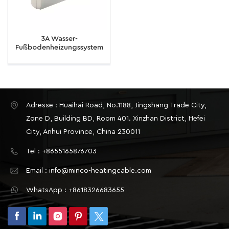
3A Wasser-
Fußbodenheizungssystem
Smart WiFi Thermostat
Zentralheizung
Verkabelungszentren Hub
Controller Aktoren für
Gaskessel
Adresse : Huaihai Road, No.1188, Jingshang Trade City,
Zone D, Building BD, Room 401. Xinzhan District, Hefei
City, Anhui Province, China 230011
Tel : +8655165876703
Email : info@minco-heatingcable.com
WhatsApp : +8618326683655