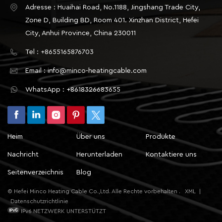
Fenster (Glas/Fensterrahmen), Türen,
Adresse : Huaihai Road, No.1188, Jingshang Trade City,
Kellerbodenplatten, Kaltwasserleitungen,
Zone D, Building BD, Room 401. Xinzhan District, Hefei
Kondensatleitungen von Klimaanlagen und
City, Anhui Province, China 230011
Metallbauteile (hohe Wärmeleitfähigkeit);Niedrige
Tel : +8655165876703
Temperaturen finden sich in folgenden Bereichen:
Zimmerecken (schlechte Luftzirkulation,
Email : info@minco-heatingcable.com
Ansammlung kalter Luftströme), Fensterbänke
WhatsApp : +8618326683655
(kalte Abstrahlung vom Glas), Türöffnungen
(häufiges Öffnen der Tür ermöglicht das Eindringen
kalter Luft) und freiliegende Abschnitte von
Außenleitungen. 2. Kernmaßnahmen: Physische
Heim
Über uns
Produkte
Isolation und verbesserte WärmedämmungDurch
das Hinzufügen von Isolierschichten oder
Nachricht
Herunterladen
Kontaktiere uns
Isolierstrukturen zur Blockierung der Wärmeleitung
Seitenverzeichnis
Blog
bei niedrigen Temperaturen und zur Reduzierung
des Wärmeverlusts:Eine zusätzliche Isolierschicht
© Hefei Minco Heating Cable Co.,Ltd. Alle Rechte vorbehalten .
XML
|
wurde auf den Oberflächen von Objekten in
Datenschutzrichtlinie
Bereichen mit niedrigen Temperaturen
IPv6 NETZWERK UNTERSTÜTZT
angebracht.Szenario Bodenheizung:Unterhalb des