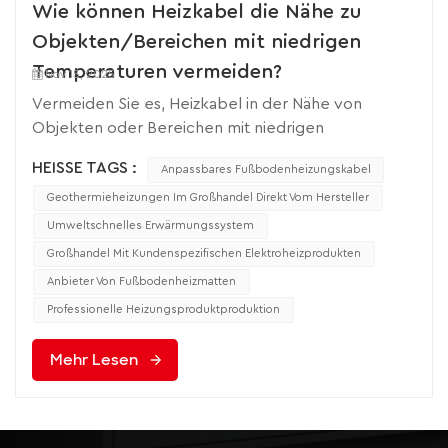
Wie können Heizkabel die Nähe zu
Objekten/Bereichen mit niedrigen
Temperaturen vermeiden?
Nov 15, 2025
Vermeiden Sie es, Heizkabel in der Nähe von
Objekten oder Bereichen mit niedrigen
Temperaturen zu verlegen. Der Kernansatz umfasst
HEISSE TAGS :
Anpassbares Fußbodenheizungskabel
vier Schlüsselmaßnahmen: „physikalische Trennung,
optimierte Installation, verbesserte Isolierung und
Geothermieheizungen Im Großhandel Direkt Vom Hersteller
Leistungsanpassung“, um Wärmeverluste durch
Umweltschnelles Erwärmungssystem
Wärmeleitung und Kältestrahlung zu minimieren und
Großhandel Mit Kundenspezifischen Elektroheizprodukten
so eine effiziente Beheizung und gleichmäßige
Anbieter Von Fußbodenheizmatten
Temperaturverteilung zu gewährleisten. 1. Zunächst
Professionelle Heizungsproduktproduktion
sollten die „zu vermeidenden Objekte/Bereiche
mit niedriger Temperatur“ genauer definiert
Mehr Lesen
werden.Zunächst müssen die Risikoquellen genau
identifiziert, die Verlegerouten im Voraus geplant
und direkter Kontakt oder enge Nähe vermieden
werden.Niedrigtemperaturobjekte: Außenwände,