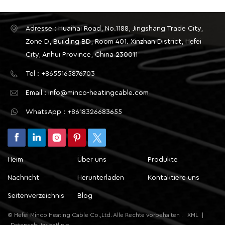
Adresse : Huaihai Road, No.1188, Jingshang Trade City,
Zone D, Building BD, Room 401. Xinzhan District, Hefei
City, Anhui Province, China 230011
Tel : +8655165876703
Email : info@minco-heatingcable.com
WhatsApp : +8618326683655
Heim
Über uns
Produkte
Nachricht
Herunterladen
Kontaktiere uns
Seitenverzeichnis
Blog
© Hefei Minco Heating Cable Co.,Ltd. Alle Rechte vorbehalten .
XML
|
Datenschutzrichtlinie