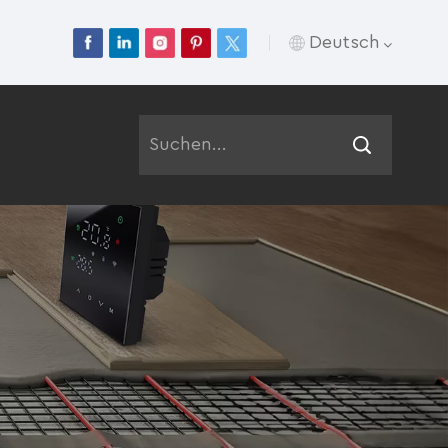
Deutsch
English
Français
Deutsch
Русский
Italiano
Español
Português
عربي