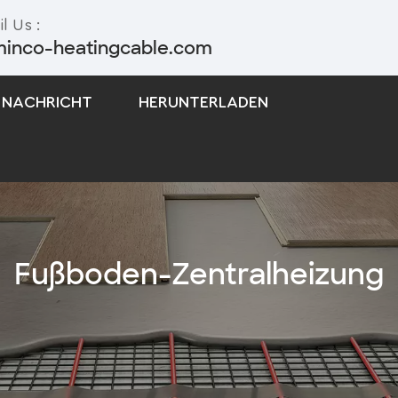
l Us :
minco-heatingcable.com
NACHRICHT
HERUNTERLADEN
Selbstregulierendes Begleitheizungskabel
Begleitheizungskabel Mit Konstanter Leistung
Fußboden-Zentralheizung