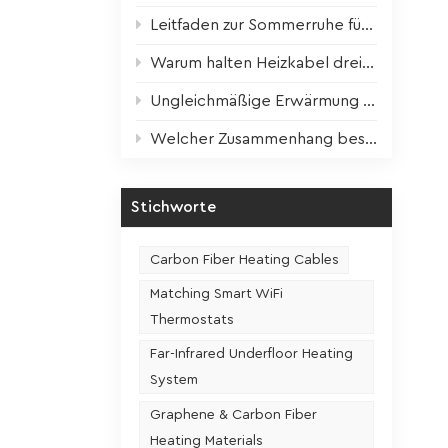
Leitfaden zur Sommerruhe für Heizgeräte: Wissenschaftliche Wartung für optimale Leistung im nächsten Winter
tz: Die
ung
Warum halten Heizkabel dreimal länger? Der entscheidende Faktor ist enthüllt!
rt. Im
Ungleichmäßige Erwärmung der Heizfolie? Ein Schritt zur Lösung!
 die
Welcher Zusammenhang besteht zwischen der Nutzungshäufigkeit und der Lebensdauer eines Sitzheizungssitzes?
 Strom
Stichworte
. Die
t des
Carbon Fiber Heating Cables
eizdraht
t von
Matching Smart WiFi
aus
Thermostats
er
Far-Infrared Underfloor Heating
de
System
Graphene & Carbon Fiber
Heating Materials