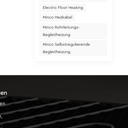
Electric Floor Heating
Minco Heizkabel
Minco Rohrleitungs-
Begleitheizung
Minco Selbstregulierende
Begleitheizung
sen
ten
n,