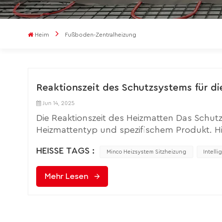
Heim
Fußboden-Zentralheizung
Reaktionszeit des Schutzsystems für d
Jun 14, 2025
Die Reaktionszeit des Heizmatten Das Schut
Heizmattentyp und spezifischem Produkt. Hi
für Schutzfunktionen: ÜberhitzungsschutzAu
HEISSE TAGS :
Regel innerhalb von 1–5 Sekunden ein, nach
Minco Heizsystem Sitzheizung
Intell
überschritten hat. Dadurch verformt sich der
Mehr Lesen
Reaktionszeit von Thermosicherungen ist rel
niedrigschmelzende Legierung in der Siche
Stromkreis dauerhaft unterbrechen. Auf Sof
„Übertemperaturschwellenwert“ voreingeste