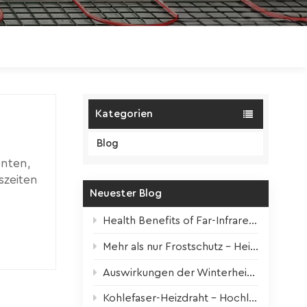
Polski
Magyar
zh-CN
Kategorien
Blog
enten,
szeiten
Neuester Blog
der
Health Benefits of Far-Infrared Underfloor Heating
e
ann die
Mehr als nur Frostschutz – Heizbänder für alle Jahreszeiten
en
Auswirkungen der Winterheizung auf Zimmerpflanzen + Überlebenstipps
 den
Kohlefaser-Heizdraht – Hochleistungskern für moderne elektrische Fußbodenheizung