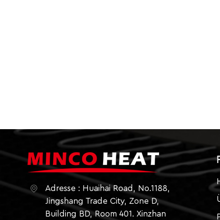
Adresse : Huaihai Road, No.1188,
Jingshang Trade City, Zone D,
Building BD, Room 401. Xinzhan