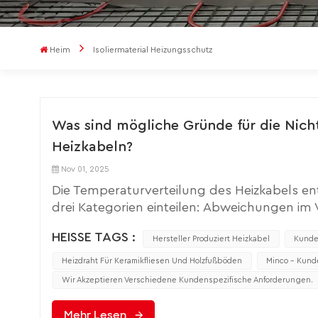
Heim
Isoliermaterial Heizungsschutz
Was sind mögliche Gründe für die Nich
Heizkabeln?
Nov 01, 2025
Die Temperaturverteilung des Heizkabels en
drei Kategorien einteilen: Abweichungen i
Umwelteinflüsse. Spezifische Untersuchun
HEISSE TAGS :
werden. 1. Abweichungen im Verlegeproze
Hersteller Produziert Heizkabel
Kunde
Befestigung führen zu einer ungleichmäßige
Heizdraht Für Keramikfliesen Und Holzfußböden
Minco – Kund
Heizkabel Die Anordnung während der Baupha
Wir Akzeptieren Verschiedene Kundenspezifische Anforderungen.
Unterschieden in der lokalen Heizdichte fü
In einigen Gebieten gibt es eine hohe Kabel
Mehr Lesen