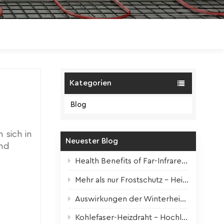
Polski
Magyar
zh-CN
Kategorien
Blog
 sich in
Neuester Blog
und
hrt
Health Benefits of Far-Infrared Underfloor Heating
Mehr als nur Frostschutz – Heizbänder für alle Jahreszeiten
Auswirkungen der Winterheizung auf Zimmerpflanzen + Überlebenstipps
änomen:
 Dies
Kohlefaser-Heizdraht – Hochleistungskern für moderne elektrische Fußbodenheizung