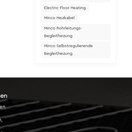
r
Electric Floor Heating
en sind
Minco Heizkabel
ren,
Minco Rohrleitungs-
 der
Begleitheizung
Minco Selbstregulierende
lt, oder
Begleitheizung
urch das
r Folge
örtel-
in der
chenden
sen
chicht
ten
rten
ngen an
n,
m