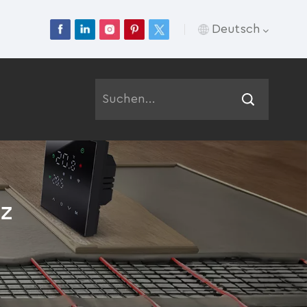
Deutsch
English
Français
Deutsch
Русский
tz
Italiano
Español
Português
عربي