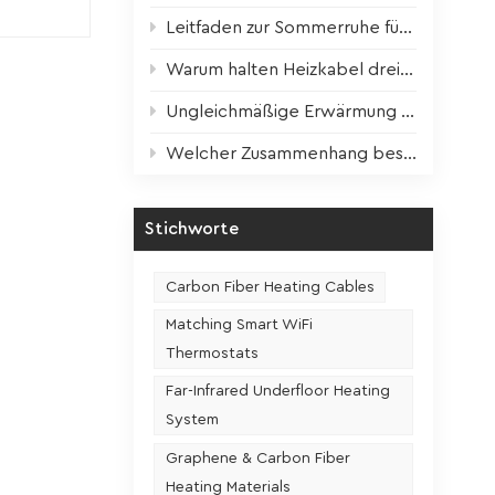
Leitfaden zur Sommerruhe für Heizgeräte: Wissenschaftliche Wartung für optimale Leistung im nächsten Winter
en herum
Warum halten Heizkabel dreimal länger? Der entscheidende Faktor ist enthüllt!
r
Ungleichmäßige Erwärmung der Heizfolie? Ein Schritt zur Lösung!
rlappen
es
Welcher Zusammenhang besteht zwischen der Nutzungshäufigkeit und der Lebensdauer eines Sitzheizungssitzes?
t wird
ufgrund
Stichworte
Carbon Fiber Heating Cables
bel
Matching Smart WiFi
Thermostats
eben und
wärmung
Far-Infrared Underfloor Heating
System
Graphene & Carbon Fiber
Heating Materials