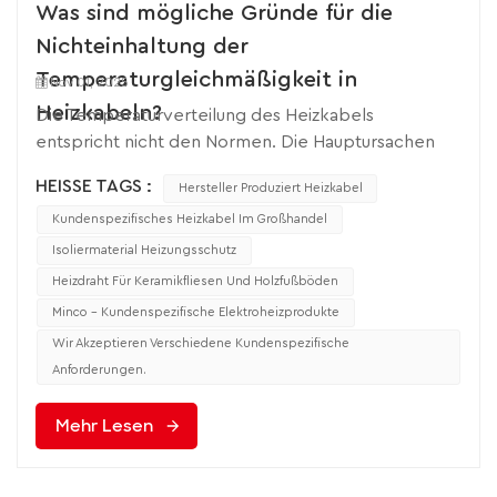
Was sind mögliche Gründe für die
Nichteinhaltung der
Temperaturgleichmäßigkeit in
Nov 01, 2025
Heizkabeln?
Die Temperaturverteilung des Heizkabels
entspricht nicht den Normen. Die Hauptursachen
lassen sich in drei Kategorien einteilen:
HEISSE TAGS :
Hersteller Produziert Heizkabel
Abweichungen im Verlegeprozess, Hindernisse
beim Wärmetransport und Umwelteinflüsse.
Kundenspezifisches Heizkabel Im Großhandel
Spezifische Untersuchungen können anhand der
Isoliermaterial Heizungsschutz
folgenden Aspekte durchgeführt werden. 1.
Heizdraht Für Keramikfliesen Und Holzfußböden
Abweichungen im Verlegeprozess: Ungleichmäßige
Minco – Kundenspezifische Elektroheizprodukte
Abstände oder unsachgemäße Befestigung führen
Wir Akzeptieren Verschiedene Kundenspezifische
zu einer ungleichmäßigen Wärmeverteilung.Dies ist
Anforderungen.
der häufigste Grund, da Heizkabel Die Anordnung
während der Bauphase entspricht nicht den
Mehr Lesen
Vorschriften, was direkt zu Unterschieden in der
lokalen Heizdichte führt.1.Die Kabelabstände sind
stark ungleichmäßig.Phänomen: In einigen