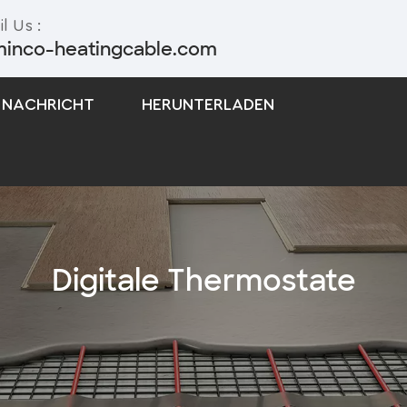
l Us :
minco-heatingcable.com
NACHRICHT
HERUNTERLADEN
Selbstregulierendes Begleitheizungskabel
Begleitheizungskabel Mit Konstanter Leistung
Digitale Thermostate