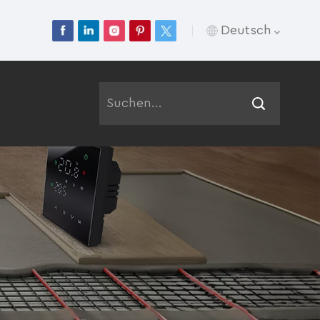
Deutsch
English
Français
Deutsch
Русский
Italiano
Español
Português
عربي