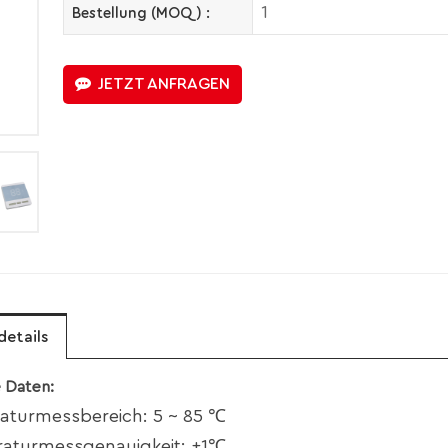
1
Bestellung (MOQ) :
JETZT ANFRAGEN
details
 Daten:
aturmessbereich: 5 ~ 85 ℃
raturmessgenauigkeit: ±1℃