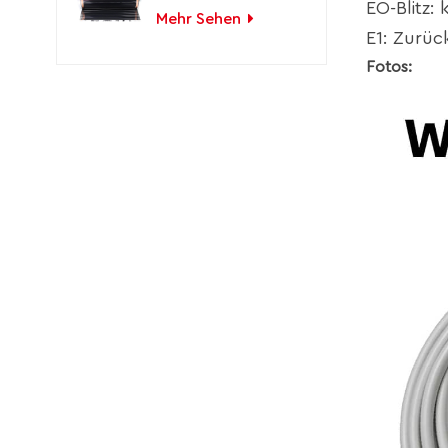
Ferninfrarot-
EO-Blitz: 
Kohlenstofffolie
Mehr Sehen
E1: Zurüc
Fotos: