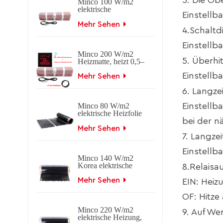
3. Die Ob
Minco 100 W/m2
elektrische
Einstellba
Fußbodenheizmatte
Mehr Sehen
4.Schaltdi
Einstellba
Minco 200 W/m2
5. Überhi
Heizmatte, heizt 0,5–
15 m2, 0,5 m Breite
Einstellba
Mehr Sehen
6. Langze
Einstellb
Minco 80 W/m2
elektrische Heizfolie
bei der n
Ferninfrarot-
Kohlenstoff
Mehr Sehen
7. Langze
Einstellb
Minco 140 W/m2
Korea elektrische
8.Relaisa
Heizfolie
Ferninfrarot-
Mehr Sehen
EIN: Heiz
Kohlenstoff
OF: Hitze
Minco 220 W/m2
9. Auf We
elektrische Heizung,