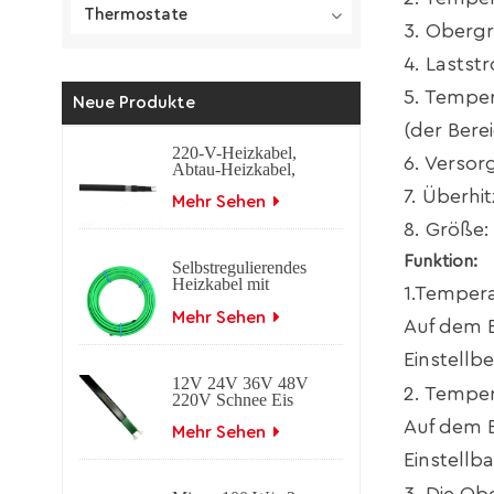
Thermostate
3. Oberg
4. Lasts
5. Temper
Neue Produkte
(der Bere
220-V-Heizkabel,
6. Verso
Abtau-Heizkabel,
selbstregulierendes
7. Überhi
Heizkabel
Mehr Sehen
8. Größe:
Funktion:
Selbstregulierendes
Heizkabel mit
1.Temper
Geflecht-
Frostschutz.
Mehr Sehen
Auf dem B
Selbstregulierendes
elektrisches
Einstellb
Begleitheizkabel für
12V 24V 36V 48V
Dach- und
2. Tempe
220V Schnee Eis
Dachrinnenanwendungen.
schmelzendes
Auf dem B
selbstregulierendes
Mehr Sehen
elektrisches
Einstellba
Heizkabel