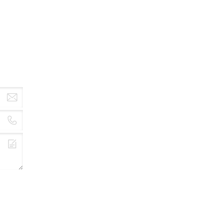
sen
ten
n,
so
.