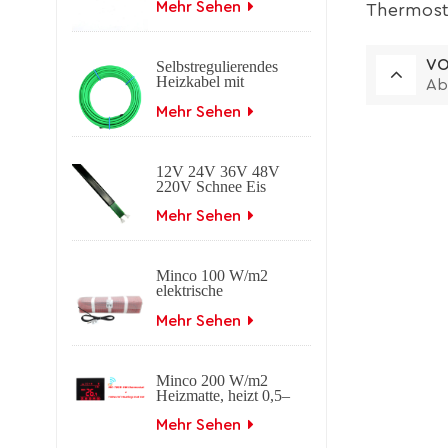
Heizkabel
Mehr Sehen
Thermosta
VO
Selbstregulierendes
Heizkabel mit
Ab
Geflecht-
Frostschutz.
Mehr Sehen
Selbstregulierendes
elektrisches
Begleitheizkabel für
12V 24V 36V 48V
Dach- und
220V Schnee Eis
Dachrinnenanwendungen.
schmelzendes
selbstregulierendes
Mehr Sehen
elektrisches
Heizkabel
Minco 100 W/m2
elektrische
Fußbodenheizmatte
Mehr Sehen
Minco 200 W/m2
Heizmatte, heizt 0,5–
15 m2, 0,5 m Breite
Mehr Sehen