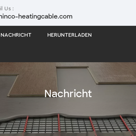
l Us :
minco-heatingcable.com
NACHRICHT
HERUNTERLADEN
Selbstregulierendes Begleitheizungskabel
Begleitheizungskabel Mit Konstanter Leistung
Nachricht