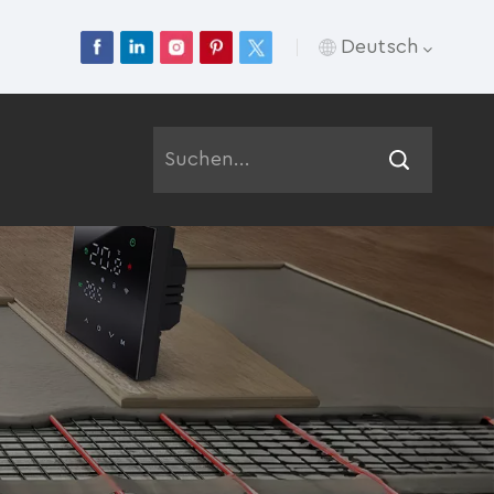
Deutsch
English
Français
Deutsch
Русский
Italiano
Español
Português
عربي