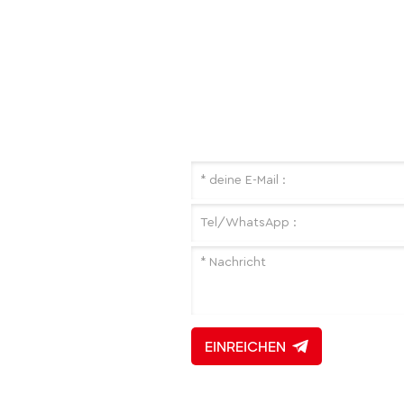
Folgen Sie Uns
Eine Nachricht Hinterlas
Wenn Sie an unseren Produk
Heim
interessiert sind und weitere
Über uns
Einzelheiten erfahren möchte
hinterlassen Sie bitte hier eine
Produkte
Nachricht. Wir werden Ihnen 
schnell wie möglich antworten
Nachricht
Herunterladen
Kontaktiere uns
Seitenverzeichnis
Blog
EINREICHEN