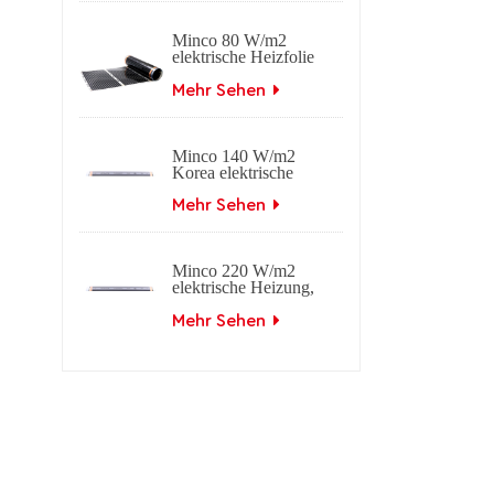
Minco 80 W/m2
elektrische Heizfolie
Ferninfrarot-
Kohlenstoff
Mehr Sehen
Minco 140 W/m2
Korea elektrische
Heizfolie
Ferninfrarot-
Mehr Sehen
Kohlenstoff
Minco 220 W/m2
elektrische Heizung,
Ferninfrarot-
Kohlenstofffolie
Mehr Sehen