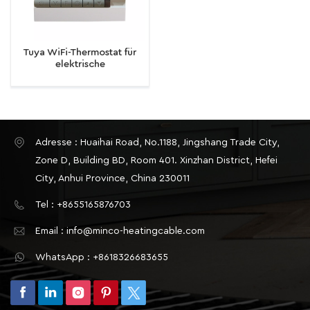
Tuya WiFi-Thermostat für
elektrische
Fußbodenheizung,
Gaskessel-Wasser-Aktuator,
Fußboden-Zentralheizung
Adresse : Huaihai Road, No.1188, Jingshang Trade City,
Zone D, Building BD, Room 401. Xinzhan District, Hefei
City, Anhui Province, China 230011
Tel : +8655165876703
Email : info@minco-heatingcable.com
WhatsApp : +8618326683655