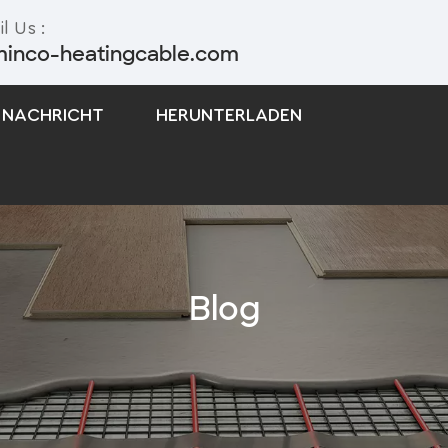
l Us :
minco-heatingcable.com
NACHRICHT
HERUNTERLADEN
Selbstregulierendes Begleitheizungskabel
Begleitheizungskabel Mit Konstanter Leistung
Blog