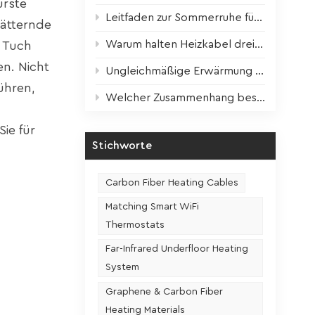
ürste
Leitfaden zur Sommerruhe für Heizgeräte: Wissenschaftliche Wartung für optimale Leistung im nächsten Winter
lätternde
Warum halten Heizkabel dreimal länger? Der entscheidende Faktor ist enthüllt!
 Tuch
en. Nicht
Ungleichmäßige Erwärmung der Heizfolie? Ein Schritt zur Lösung!
ühren,
Welcher Zusammenhang besteht zwischen der Nutzungshäufigkeit und der Lebensdauer eines Sitzheizungssitzes?
ie für
Stichworte
Carbon Fiber Heating Cables
Matching Smart WiFi
Thermostats
Far-Infrared Underfloor Heating
System
Graphene & Carbon Fiber
Heating Materials