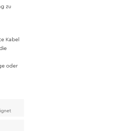
ng zu
te Kabel
die
ge oder
ignet