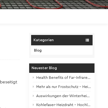
Polski
Magyar
zh-CN
Kategorien
Blog
Neuester Blog
Health Benefits of Far-Infrared Underfloor Heating
eseitigt
Mehr als nur Frostschutz – Heizbänder für alle Jahreszeiten
Auswirkungen der Winterheizung auf Zimmerpflanzen + Überlebenstipps
Kohlefaser-Heizdraht – Hochleistungskern für moderne elektrische Fußbodenheizung