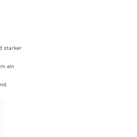
d starker
um ein
.
mit