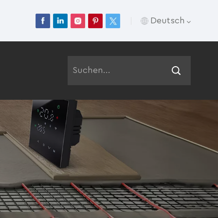
Deutsch
English
Français
Deutsch
Русский
Italiano
Español
Português
عربي