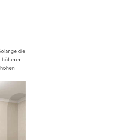
Solange die
s höherer
 hohen