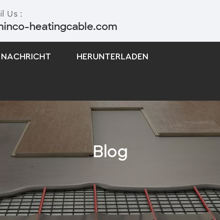
l Us :
minco-heatingcable.com
NACHRICHT
HERUNTERLADEN
Selbstregulierendes Begleitheizungskabel
Begleitheizungskabel Mit Konstanter Leistung
Blog