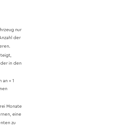
ahrzeug nur
Anzahl der
eren.
teigt,
eder in den
 an + 1
inen
drei Monate
rnen, eine
enten zu