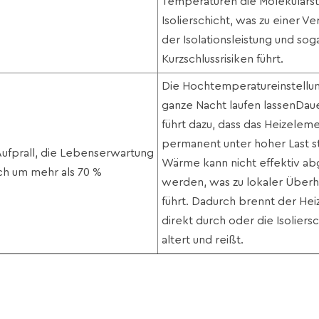
Temperaturen die Molekularst
Isolierschicht, was zu einer V
der Isolationsleistung und sog
Kurzschlussrisiken führt.
Die Hochtemperatureinstellun
ganze Nacht laufen lassen
Dau
führt dazu, dass das Heizelem
permanent unter hoher Last st
Aufprall, die Lebenserwartung
Wärme kann nicht effektiv ab
ich um mehr als 70 %
werden, was zu lokaler Überh
führt. Dadurch brennt der Hei
direkt durch oder die Isoliers
altert und reißt.