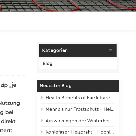
Polski
Magyar
zh-CN
Kategorien
Blog
zip „je
Neuester Blog
Health Benefits of Far-Infrared Underfloor Heating
Nutzung
Mehr als nur Frostschutz – Heizbänder für alle Jahreszeiten
g bei
Auswirkungen der Winterheizung auf Zimmerpflanzen + Überlebenstipps
direkt
tert:
Kohlefaser-Heizdraht – Hochleistungskern für moderne elektrische Fußbodenheizung