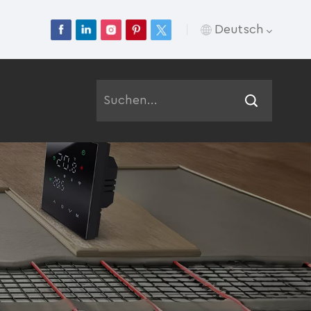
Deutsch
English
Français
Deutsch
Русский
Italiano
Español
Português
عربي