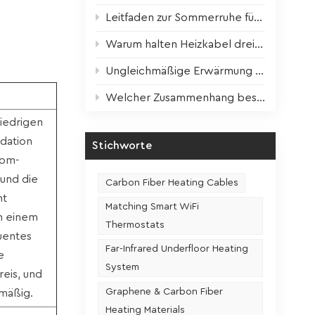
Leitfaden zur Sommerruhe für Heizgeräte: Wissenschaftliche Wartung für optimale Leistung im nächsten Winter
Warum halten Heizkabel dreimal länger? Der entscheidende Faktor ist enthüllt!
Ungleichmäßige Erwärmung der Heizfolie? Ein Schritt zur Lösung!
Welcher Zusammenhang besteht zwischen der Nutzungshäufigkeit und der Lebensdauer eines Sitzheizungssitzes?
niedrigen
idation
Stichworte
rom-
und die
Carbon Fiber Heating Cables
ht
Matching Smart WiFi
in einem
Thermostats
uentes
Far-Infrared Underfloor Heating
e
System
eis, und
Graphene & Carbon Fiber
hmäßig.
Heating Materials