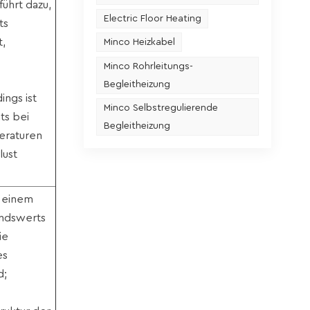
führt dazu,
Electric Floor Heating
ts
t,
Minco Heizkabel
Minco Rohrleitungs-
Begleitheizung
ings ist
Minco Selbstregulierende
ts bei
Begleitheizung
eraturen
lust
 einem
andswerts
ie
es
d;