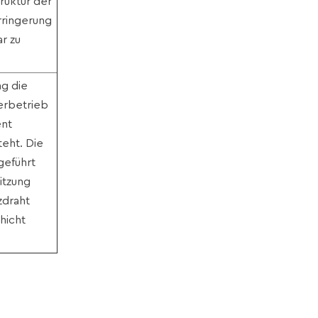
ruktur der
erringerung
ar zu
g die
erbetrieb
ent
eht. Die
geführt
itzung
zdraht
chicht