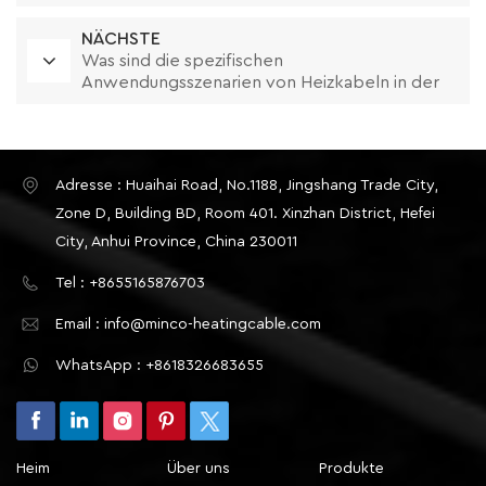
Rahmen geeignet
NÄCHSTE
Was sind die spezifischen
Anwendungsszenarien von Heizkabeln in der
Rohrleitungsbegleitheizung
Adresse : Huaihai Road, No.1188, Jingshang Trade City,
Zone D, Building BD, Room 401. Xinzhan District, Hefei
City, Anhui Province, China 230011
Tel : +8655165876703
Email : info@minco-heatingcable.com
WhatsApp : +8618326683655
Heim
Über uns
Produkte