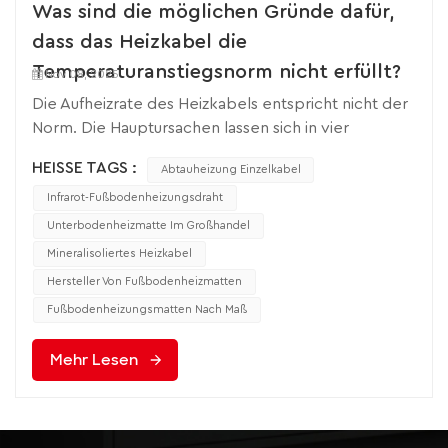
Was sind die möglichen Gründe dafür,
dass das Heizkabel die
Temperaturanstiegsnorm nicht erfüllt?
Nov 08, 2025
Die Aufheizrate des Heizkabels entspricht nicht der
Norm. Die Hauptursachen lassen sich in vier
Kategorien einteilen: unzureichende
HEISSE TAGS :
Abtauheizung Einzelkabel
Leistungsanpassung, Wärmeverluste,
Installationsfehler und Umwelteinflüsse. Spezifische
Infrarot-Fußbodenheizungsdraht
Untersuchungen können anhand der folgenden
Unterbodenheizmatte Im Großhandel
Kriterien durchgeführt werden: 1. Problem mit der
Mineralisoliertes Heizkabel
Leistungsanpassung: Ursache im Kern,
Hersteller Von Fußbodenheizmatten
unzureichende Heizleistung Die Gesamtleistung
Fußbodenheizungsmatten Nach Maß
bzw. Leistungsdichte der Heizkabel Erfüllt die
Konstruktionsanforderungen nicht und kann nicht
Mehr Lesen
schnell genug Wärme liefern.Die Gesamtleistung ist
geringer als der Auslegungswert.Phänomen: Die
tatsächliche Gesamtleistung des Kabels ist geringer
als der Auslegungswert, und die Heizleistung ist