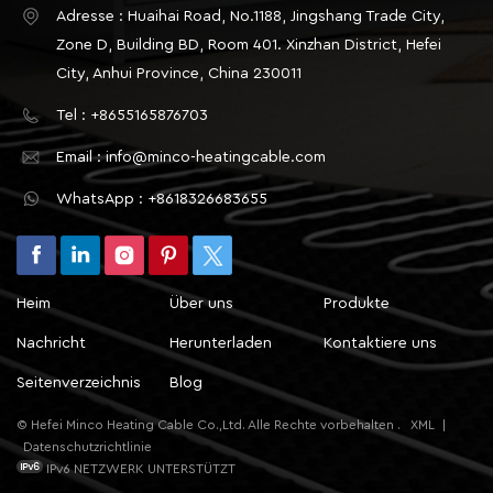
unzureichend.Häufige Ursachen: falsche
Adresse : Huaihai Road, No.1188, Jingshang Trade City,
Kabelauswahl, tatsächliche Verlegelänge kürzer als
Zone D, Building BD, Room 401. Xinzhan District, Hefei
die geplante Länge und einige Kabel in
City, Anhui Province, China 230011
Mehrkreissystemen sind nicht mit Strom
Tel : +8655165876703
versorgt.Fehlersuchmethode: Verwenden Sie ein
Leistungsmessgerät, um die Leistung eines
Email : info@minco-heatingcable.com
einzelnen Kabels oder des gesamten Stromkreises
WhatsApp : +8618326683655
zu messen und vergleichen Sie diese mit den
Angaben in den
Konstruktionsunterlagen.Ungleichmäßige Verteilung
der LeistungsdichtePhänomen: Der Abstand
Heim
Über uns
Produkte
zwischen den Kabeln in den einzelnen Bereichen ist
zu groß, die Heizleistung pro Flächeneinheit ist
Nachricht
Herunterladen
Kontaktiere uns
unzureichend, und der Temperaturanstieg insgesamt
Seitenverzeichnis
Blog
verlangsamt sich.Typisches Szenario: Bei der
Erdheizung ist das in den Ecken und Kanten der
© Hefei Minco Heating Cable Co.,Ltd. Alle Rechte vorbehalten .
XML
|
Wand verlegte Kabel zu locker, was zu einer
Datenschutzrichtlinie
langsamen Gesamterwärmung führt; Bei der
IPv6 NETZWERK UNTERSTÜTZT
Isolierung von Rohrleitungen vergrößert sich