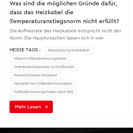
Was sind die möglichen Gründe dafür,
dass das Heizkabel die
Temperaturanstiegsnorm nicht erfüllt?
Nov 08, 2025
Die Aufheizrate des Heizkabels entspricht nicht der
Norm. Die Hauptursachen lassen sich in vier
Kategorien einteilen: unzureichende
HEISSE TAGS :
Abtauheizung Einzelkabel
Leistungsanpassung, Wärmeverluste,
Installationsfehler und Umwelteinflüsse. Spezifische
Infrarot-Fußbodenheizungsdraht
Untersuchungen können anhand der folgenden
Unterbodenheizmatte Im Großhandel
Kriterien durchgeführt werden: 1. Problem mit der
Mineralisoliertes Heizkabel
Leistungsanpassung: Ursache im Kern,
Hersteller Von Fußbodenheizmatten
unzureichende Heizleistung Die Gesamtleistung
Fußbodenheizungsmatten Nach Maß
bzw. Leistungsdichte der Heizkabel Erfüllt die
Konstruktionsanforderungen nicht und kann nicht
Mehr Lesen
schnell genug Wärme liefern.Die Gesamtleistung ist
geringer als der Auslegungswert.Phänomen: Die
tatsächliche Gesamtleistung des Kabels ist geringer
als der Auslegungswert, und die Heizleistung ist