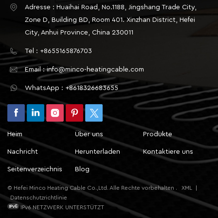
unzureichend.Häufige Ursachen: falsche
Adresse : Huaihai Road, No.1188, Jingshang Trade City,
Kabelauswahl, tatsächliche Verlegelänge kürzer als
Zone D, Building BD, Room 401. Xinzhan District, Hefei
die geplante Länge und einige Kabel in
City, Anhui Province, China 230011
Mehrkreissystemen sind nicht mit Strom
Tel : +8655165876703
versorgt.Fehlersuchmethode: Verwenden Sie ein
Leistungsmessgerät, um die Leistung eines
Email : info@minco-heatingcable.com
einzelnen Kabels oder des gesamten Stromkreises
WhatsApp : +8618326683655
zu messen und vergleichen Sie diese mit den
Angaben in den
Konstruktionsunterlagen.Ungleichmäßige Verteilung
der LeistungsdichtePhänomen: Der Abstand
Heim
Über uns
Produkte
zwischen den Kabeln in den einzelnen Bereichen ist
zu groß, die Heizleistung pro Flächeneinheit ist
Nachricht
Herunterladen
Kontaktiere uns
unzureichend, und der Temperaturanstieg insgesamt
Seitenverzeichnis
Blog
verlangsamt sich.Typisches Szenario: Bei der
Erdheizung ist das in den Ecken und Kanten der
© Hefei Minco Heating Cable Co.,Ltd. Alle Rechte vorbehalten .
XML
|
Wand verlegte Kabel zu locker, was zu einer
Datenschutzrichtlinie
langsamen Gesamterwärmung führt; Bei der
IPv6 NETZWERK UNTERSTÜTZT
Isolierung von Rohrleitungen vergrößert sich